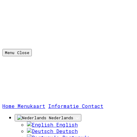
Menu
Close
(huidige)
Home
Menukaart
Informatie
Contact
Nederlands
English
Deutsch